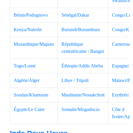
Swatini/M
Bénin/Podognovo
Sénégal/Dakar
Congo/Lu
Kenya/Nairobi
Burundi/Busumbura
Congo/Kin
Mozambique/Maputo
République
Cameroun/
centrafricaine / Bangui
Togo/Lomé
Éthiopie/Addis Abeba
Espagne/ C
Algérie/Alger
Libye / Tripoli
Malawi/Bra
Soudan/Khartoum
Maulitanie/Nouakchott
Erythrée/
Égypte/Le Caire
Somalie/Mogadiscio
Côte d
Ivoire/Api