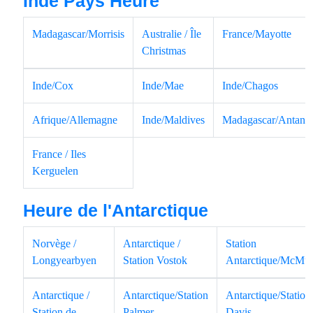
Inde Pays Heure
Madagascar/Morrisis
Australie / Île
France/Mayotte
Christmas
Inde/Cox
Inde/Mae
Inde/Chagos
Afrique/Allemagne
Inde/Maldives
Madagascar/Antana
France / Iles
Kerguelen
Heure de l'Antarctique
Norvège /
Antarctique /
Station
Longyearbyen
Station Vostok
Antarctique/McMu
Antarctique /
Antarctique/Station
Antarctique/Station
Station de
Palmer
Davis