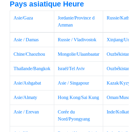
Pays asiatique Heure
Asie/Gaza
Jordanie/Province d
Russie/Katha
Amman
Asie / Damas
Russie / Vladivostok
Xinjiang/Ur
Chine/Chaozhou
Mongolie/Ulaanbaatar
Ouzbékistan/
Thaïlande/Bangkok
Israël/Tel Aviv
Ouzbékistan
Asie/Ashgabat
Asie / Singapour
Kazak/Kyzyl
Asie/Almaty
Hong Kong/Sai Kung
Oman/Musca
Asie / Erevan
Corée du
Inde/Kolkata
Nord/Pyongyang