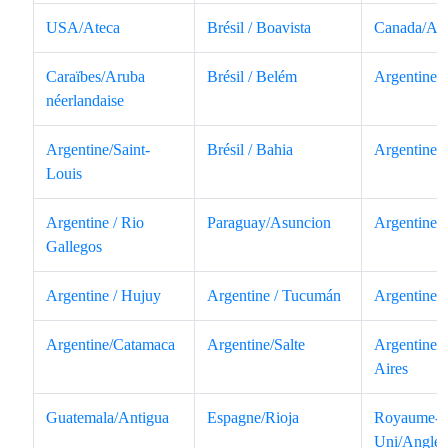
USA/Ateca
Brésil / Boavista
Canada/At
Caraïbes/Aruba
Brésil / Belém
Argentine /
néerlandaise
Argentine/Saint-
Brésil / Bahia
Argentine/
Louis
Argentine / Rio
Paraguay/Asuncion
Argentine 
Gallegos
Argentine / Hujuy
Argentine / Tucumán
Argentine/
Argentine/Catamaca
Argentine/Salte
Argentine/
Aires
Guatemala/Antigua
Espagne/Rioja
Royaume-
Uni/Anglet