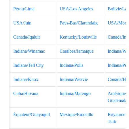
Pérou/Lima
USA/Los Angeles
Bolivie/La
USA/Juin
Pays-Bas/Clarandaig
USA/Monti
Canada/Iqaluit
Kentucky/Louisville
Canada/Inu
Indiana/Winamac
Caraïbes/Jamaïque
Indiana/Wa
Indiana/Tell City
Indiana/Polis
Indiana/Pét
Indiana/Knox
Indiana/Weavie
Canada/Hal
Cuba/Havana
Indiana/Marengo
Amérique ce
Guatemala
Équateur/Guayaquil
Mexique/Emocillo
Royaume-U
Turk