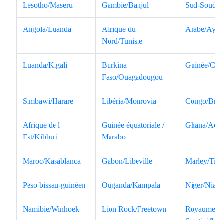
Lesotho/Maseru
Gambie/Banjul
Sud-Souda
Angola/Luanda
Afrique du
Arabe/Ayo
Nord/Tunisie
Luanda/Kigali
Burkina
Guinée/Co
Faso/Ouagadougou
Simbawi/Harare
Libéria/Monrovia
Congo/Braz
Afrique de l
Guinée équatoriale /
Ghana/Acc
Est/Kibbuti
Marabo
Maroc/Kasablanca
Gabon/Libeville
Marley/Ti
Peso bissau-guinéen
Ouganda/Kampala
Niger/Nia
Namibie/Winhoek
Lion Rock/Freetown
Royaume 