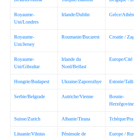
Royaume-
Irlande/Dublin
Grèce/Athène
Uni/Londres
Royaume-
Roumanie/Bucarest
Croatie / Zagr
Uni/Jersey
Royaume-
Irlande du
Europe/Cité d
Uni/Gibraltar
Nord/Belfast
Hongrie/Budapest
Ukraine/Zaporozhye
Estonie/Tallin
Serbie/Belgrade
Autriche/Vienne
Bosnie-
Herzégovine/
Suisse/Zurich
Albanie/Tirana
Tchèque/Prag
Lituanie/Vilnius
Péninsule de
Europe / Russ