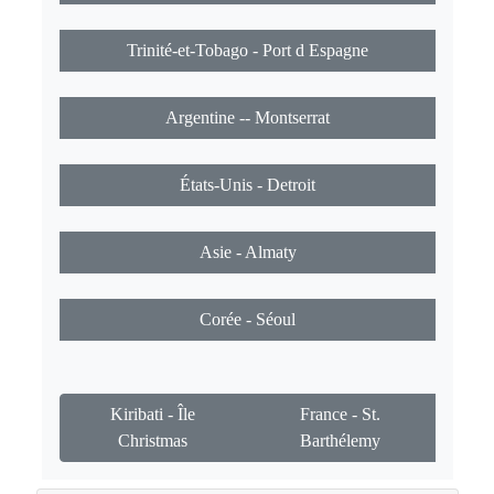
Trinité-et-Tobago - Port d Espagne
Argentine -- Montserrat
États-Unis - Detroit
Asie - Almaty
Corée - Séoul
Kiribati - Île
France - St.
Christmas
Barthélemy