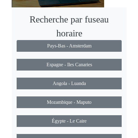
Recherche par fuseau
horaire
Pays-Bas - Amsterdam
Espagne - Iles Canaries
Angola - Luanda
Mozambique - Maputo
Égypte - Le Caire