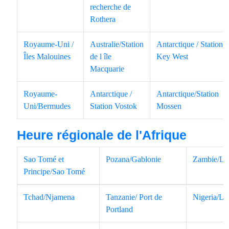
recherche de
Rothera
Royaume-Uni /
Australie/Station
Antarctique / Station
Îles Malouines
de l île
Key West
Macquarie
Royaume-
Antarctique /
Antarctique/Station
Uni/Bermudes
Station Vostok
Mossen
Heure régionale de l'Afrique
Sao Tomé et
Pozana/Gablonie
Zambie/Lu
Principe/Sao Tomé
Tchad/Njamena
Tanzanie/ Port de
Nigeria/La
Portland