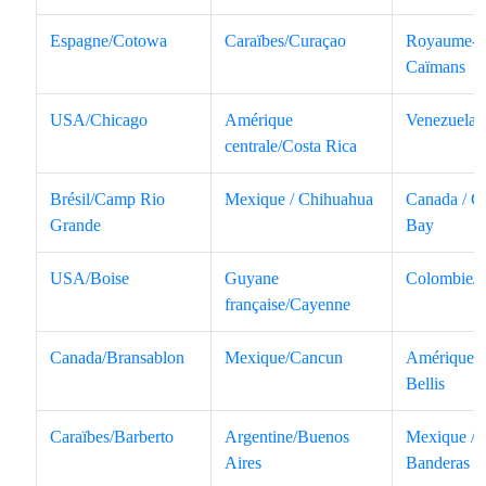
Espagne/Cotowa
Caraïbes/Curaçao
Royaume-Un
Caïmans
USA/Chicago
Amérique
Venezuela/
centrale/Costa Rica
Brésil/Camp Rio
Mexique / Chihuahua
Canada / C
Grande
Bay
USA/Boise
Guyane
Colombie/
française/Cayenne
Canada/Bransablon
Mexique/Cancun
Amérique ce
Bellis
Caraïbes/Barberto
Argentine/Buenos
Mexique / 
Aires
Banderas