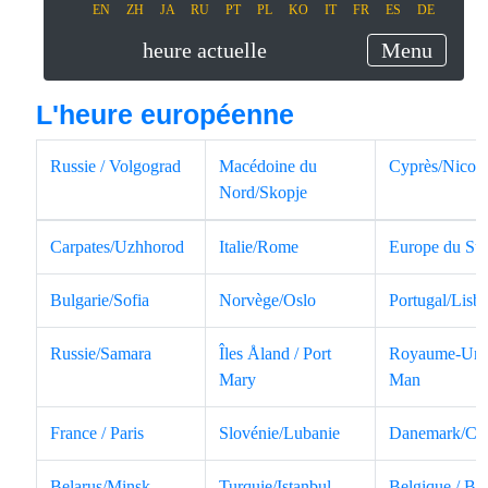
EN
ZH
JA
RU
PT
PL
KO
IT
FR
ES
DE
heure actuelle
Menu
L'heure européenne
Russie / Volgograd
Macédoine du
Cyprès/Nicola
Nord/Skopje
Carpates/Uzhhorod
Italie/Rome
Europe du Su
Bulgarie/Sofia
Norvège/Oslo
Portugal/Lisb
Russie/Samara
Îles Åland / Port
Royaume-Uni /
Mary
Man
France / Paris
Slovénie/Lubanie
Danemark/Co
Belarus/Minsk
Turquie/Istanbul
Belgique / Bru