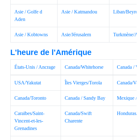
Asie / Golfe d
Asie / Katmandou
Liban/Beyrou
Aden
Asie / Kobtowns
Asie/Jérusalem
Turkmène/Ac
L'heure de l'Amérique
États-Unis / Ancrage
Canada/Whitehorse
Canada / W
USA/Yakutat
Îles Vierges/Torola
Canada/Va
Canada/Toronto
Canada / Sandy Bay
Mexique / 
Caraïbes/Saint-
Canada/Swift
Honduras/T
Vincent-et-les-
Charente
Grenadines