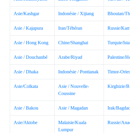
Asie/Kashgar
Indonésie / Xijiang
Bhoutan/Thi
Asie / Kajapura
Iran/Téhéran
Russie/Kamt
Asie / Hong Kong
Chine/Shanghai
Turquie/Istan
Asie / Douchanbé
Arabe/Riyad
Palestine/Hé
Asie / Dhaka
Indonésie / Pontianak
Timor-Orient
Asie/Colkata
Asie / Nouvelle-
Kirghizie/Bi
Coussine
Asie / Bakou
Asie / Magadan
Irak/Bagdad
Asie/Aktobe
Malaisie/Kuala
Russie/Anad
Lumpur