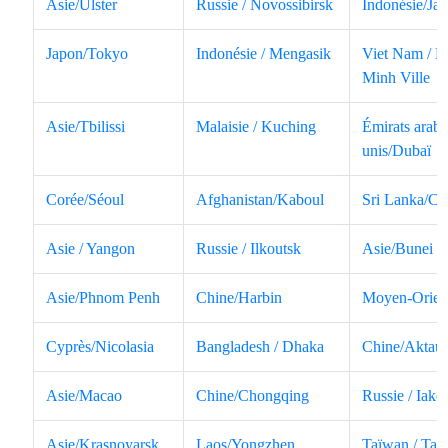
Asie/Ulster
Russie / Novossibirsk
Indonésie/Jak
Japon/Tokyo
Indonésie / Mengasik
Viet Nam / H
Minh Ville
Asie/Tbilissi
Malaisie / Kuching
Émirats arabe
unis/Dubaï
Corée/Séoul
Afghanistan/Kaboul
Sri Lanka/C
Asie / Yangon
Russie / Ilkoutsk
Asie/Bunei
Asie/Phnom Penh
Chine/Harbin
Moyen-Orien
Cyprès/Nicolasia
Bangladesh / Dhaka
Chine/Aktau
Asie/Macao
Chine/Chongqing
Russie / Iako
Asie/Krasnoyarsk
Laos/Yongzhen
Taïwan / Taip