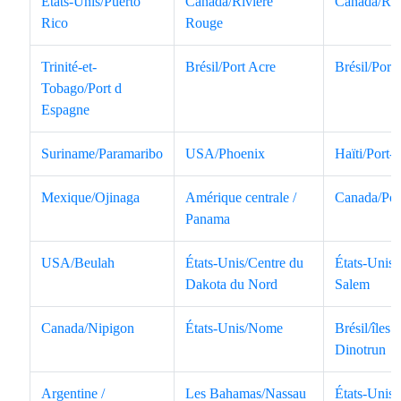
États-Unis/Puerto
Canada/Rivière
Canada/Ran
Rico
Rouge
Trinité-et-
Brésil/Port Acre
Brésil/Port
Tobago/Port d
Espagne
Suriname/Paramaribo
USA/Phoenix
Haïti/Port-
Mexique/Ojinaga
Amérique centrale /
Canada/Po
Panama
USA/Beulah
États-Unis/Centre du
États-Unis
Dakota du Nord
Salem
Canada/Nipigon
États-Unis/Nome
Brésil/îles
Dinotrun
Argentine /
Les Bahamas/Nassau
États-Unis