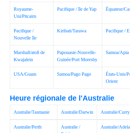
Royaume-
Pacifique / île de Yap
Équateur/Car
Uni/Pitcairn
Pacifique /
Kiribati/Tarawa
Pacifique / Ef
Nouvelle île
Marshall/atoll de
Papouasie-Nouvelle-
Samoa/Apia
Kwajalein
Guinée/Port Moresby
USA/Guam
Samoa/Pago Pago
États-Unis/Pr
Orient
Heure régionale de l'Australie
Australie/Tasmanie
Australie/Darwin
Australie/Curry
Australie/Perth
Australie /
Australie/Adelai