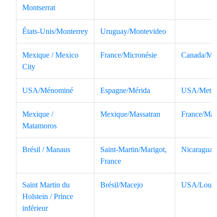
Montserrat
États-Unis/Monterrey
Uruguay/Montevideo
Mexique / Mexico
France/Micronésie
Canada/Mo
City
USA/Ménominé
Espagne/Mérida
USA/Metlak
Mexique /
Mexique/Massatran
France/Mar
Matamoros
Brésil / Manaus
Saint-Martin/Marigot,
Nicaragua
France
Saint Martin du
Brésil/Macejo
USA/Louisv
Holstein / Prince
inférieur