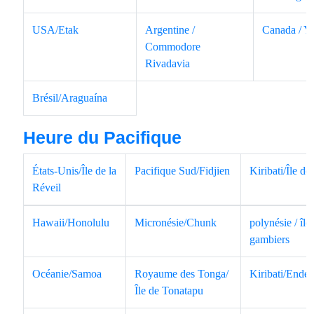
USA/Etak
Argentine /
Canada / Y
Commodore
Rivadavia
Brésil/Araguaína
Heure du Pacifique
États-Unis/Île de la
Pacifique Sud/Fidjien
Kiribati/Île de
Réveil
Hawaii/Honolulu
Micronésie/Chunk
polynésie / île
gambiers
Océanie/Samoa
Royaume des Tonga/
Kiribati/Endé
Île de Tonatapu