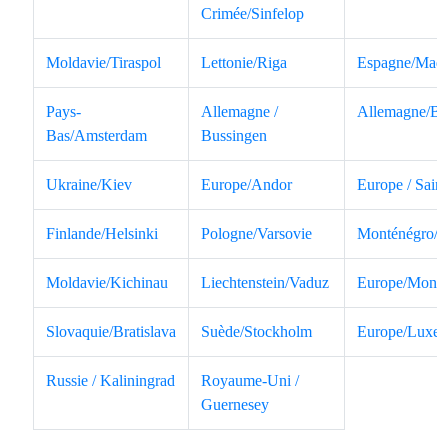
Crimée/Sinfelop
Moldavie/Tiraspol
Lettonie/Riga
Espagne/Madr
Pays-
Allemagne /
Allemagne/Be
Bas/Amsterdam
Bussingen
Ukraine/Kiev
Europe/Andor
Europe / Sain
Finlande/Helsinki
Pologne/Varsovie
Monténégro/P
Moldavie/Kichinau
Liechtenstein/Vaduz
Europe/Mona
Slovaquie/Bratislava
Suède/Stockholm
Europe/Luxe
Russie / Kaliningrad
Royaume-Uni /
Guernesey