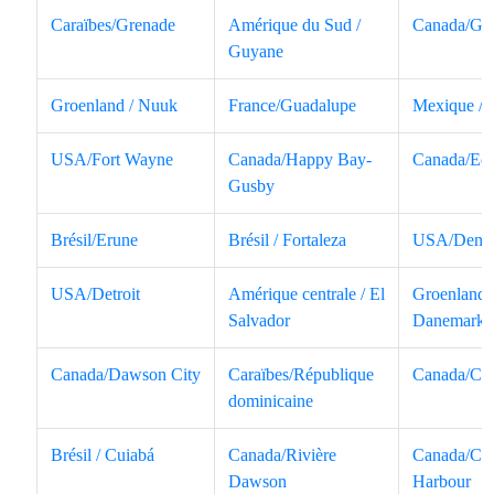
Caraïbes/Grenade
Amérique du Sud /
Canada/Gl
Guyane
Groenland / Nuuk
France/Guadalupe
Mexique / 
USA/Fort Wayne
Canada/Happy Bay-
Canada/Ed
Gusby
Brésil/Erune
Brésil / Fortaleza
USA/Denv
USA/Detroit
Amérique centrale / El
Groenland /
Salvador
Danemark
Canada/Dawson City
Caraïbes/République
Canada/Cre
dominicaine
Brésil / Cuiabá
Canada/Rivière
Canada/Cor
Dawson
Harbour