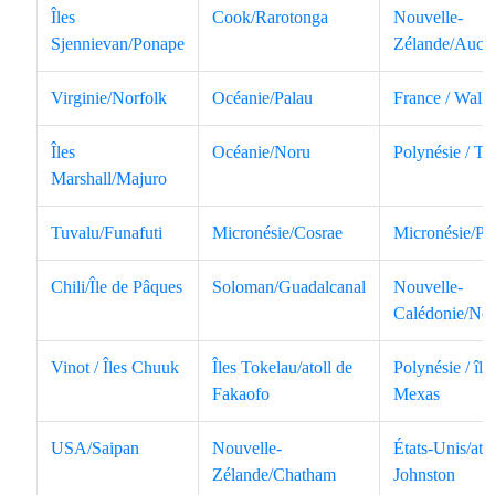
Îles
Cook/Rarotonga
Nouvelle-
Sjennievan/Ponape
Zélande/Auck
Virginie/Norfolk
Océanie/Palau
France / Walli
Îles
Océanie/Noru
Polynésie / Tah
Marshall/Majuro
Tuvalu/Funafuti
Micronésie/Cosrae
Micronésie/Po
Chili/Île de Pâques
Soloman/Guadalcanal
Nouvelle-
Calédonie/No
Vinot / Îles Chuuk
Îles Tokelau/atoll de
Polynésie / île
Fakaofo
Mexas
USA/Saipan
Nouvelle-
États-Unis/atol
Zélande/Chatham
Johnston