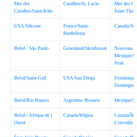
Mer des
Caraïbes/St. Lucia
Mer des Car
Caraïbes/Saint-Kitts
Saint-Thom
USA/Silicone
France/Saint-
Canada/St. 
Barthélemy
Brésil / São Paulo
Groenland/Skosbisson
Nouveau-
Mexique/Sh
Peak
Brésil/Saint-Gall
USA/San Diego
Dominique/
Domingue
Brésil/Rio Branco
Argentine /Rosario
Mexique/St.
Brésil / Afrique de l
Canada/Régina
Canada/Île 
Ouest
Convallis