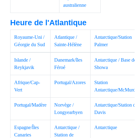
australienne
Heure de l'Atlantique
Royaume-Uni /
Atlantique /
Antarctique/Station
Géorgie du Sud
Sainte-Hélène
Palmer
Islande /
Danemark/îles
Antarctique / Base de
Reykjavik
Féroé
Showa
Afrique/Cap-
Portugal/Azores
Station
Vert
Antarctique/McMurd
Portugal/Madère
Norvège /
Antarctique/Station de
Longyearbyen
Davis
Espagne/Îles
Antarctique /
Antarctique
Canaries
Station de