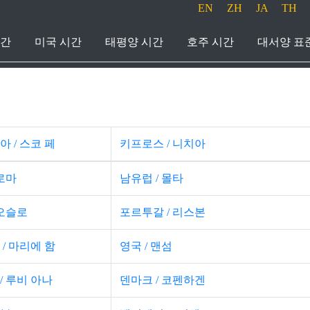
EN
ZH
JA
TH
시간
미국 시간
태평양 시간
호주 시간
대서양 표
 / 스코 페
키프로스 / 니치아
 로마
남유럽 / 몰타
 오슬로
포르투갈 / 리스본
/ 마리에 함
영국 / 맨섬
/ 루비 아나
덴마크 / 코펜하겐