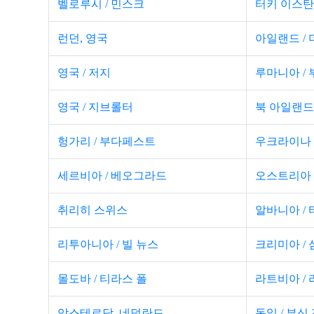
벨로루시 / 민스크
터키 이스
런던, 영국
아일랜드 /
영국 / 저지
루마니아 /
영국 / 지브롤터
북 아일랜드
헝가리 / 부다페스트
우크라이나 
세르비아 / 베오그라드
오스트리아
취리히 스위스
알바니아 /
리투아니아 / 빌 뉴스
크리미아 / 
몰도바 / 티라스 폴
라트비아 /
암스테르담, 네덜란드
독일 / 부싱