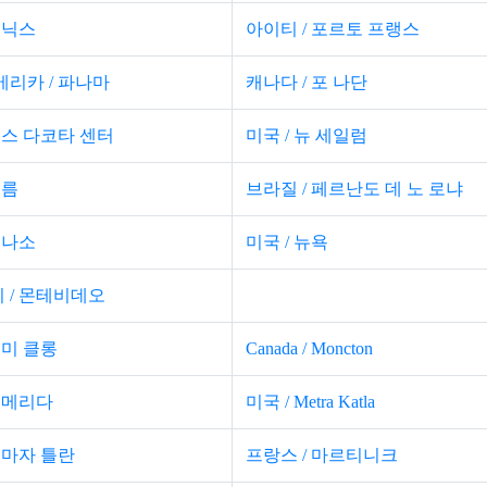
피닉스
아이티 / 포르토 프랭스
메리카 / 파나마
캐나다 / 포 나단
노스 다코타 센터
미국 / 뉴 세일럼
이름
브라질 / 페르난도 데 노 로냐
 나소
미국 / 뉴욕
 / 몬테비데오
 미 클롱
Canada / Moncton
/ 메리다
미국 / Metra Katla
 마자 틀란
프랑스 / 마르티니크