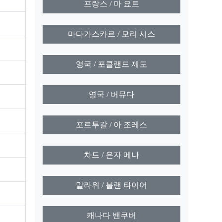
프랑스 / 마 요트
마다가스카르 / 모리 시스
영국 / 포클랜드 제도
영국 / 버뮤다
포르투갈 / 아 조레스
차드 / 은자 메나
말라위 / 블랜 타이어
캐나다 밴쿠버