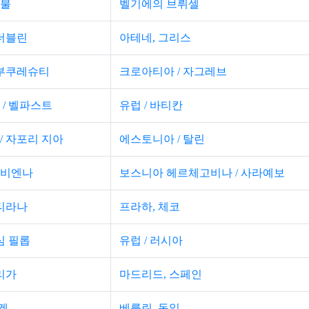
탄불
벨기에의 브뤼셀
 더블린
아테네, 그리스
 부쿠레슈티
크로아티아 / 자그레브
 / 벨파스트
유럽 ​​/ 바티칸
/ 자포리 지아
에스토니아 / 탈린
 비엔나
보스니아 헤르체고비나 / 사라예보
 티라나
프라하, 체코
심 필롭
유럽 ​​/ 러시아
 리가
마드리드, 스페인
 겐
베를린, 독일