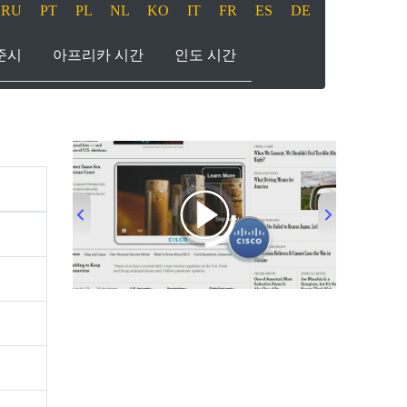
RU
PT
PL
NL
KO
IT
FR
ES
DE
준시
아프리카 시간
인도 시간
00:00
/
00:33