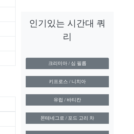
인기있는 시간대 쿼
리
크리미아 / 심 필롭
키프로스 / 니치아
유럽 ​​/ 바티칸
몬테네그로 / 포드 고리 차