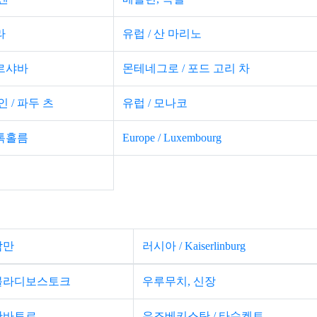
라
유럽 ​​/ 산 마리노
바르샤바
몬테네그로 / 포드 고리 차
 / 파두 츠
유럽 ​​/ 모나코
스톡홀름
Europe / Luxembourg
암만
러시아 / Kaiserlinburg
 블라디보스토크
우루무치, 신장
울란바토르
우즈베키스탄 / 타슈켄트