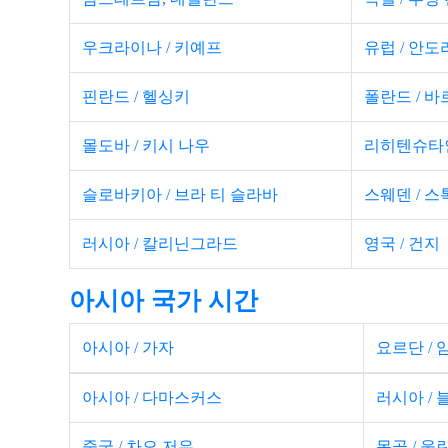
우크라이나 / 키예프
유럽 ​​/ 안도
핀란드 / 헬싱키
폴란드 / 
몰도바 / 키시 나우
리히텐슈타인
슬로바키아 / 브라 티 슬라바
스웨덴 / 
러시아 / 칼리닌그라드
영국 / 건지
아시아 국가 시간
아시아 / 가자
요르단 / 
아시아 / 다마스커스
러시아 /
중국 / 차오 저우
몽골 / 