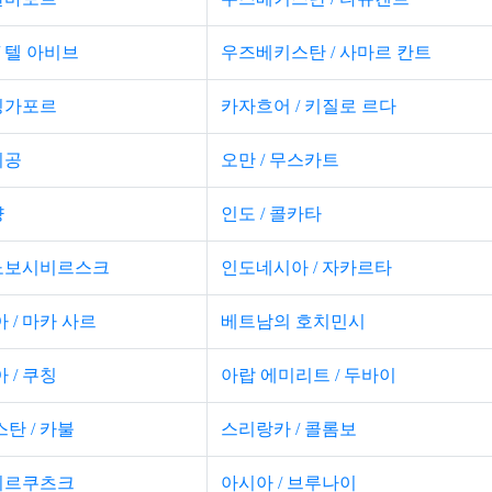
/ 텔 아비브
우즈베키스탄 / 사마르 칸트
 싱가포르
카자흐어 / 키질로 르다
이공
오만 / 무스카트
양
인도 / 콜카타
 노보시비르스크
인도네시아 / 자카르타
 / 마카 사르
베트남의 호치민시
 / 쿠칭
아랍 에미리트 / 두바이
탄 / 카불
스리랑카 / 콜롬보
 이르쿠츠크
아시아 / 브루나이