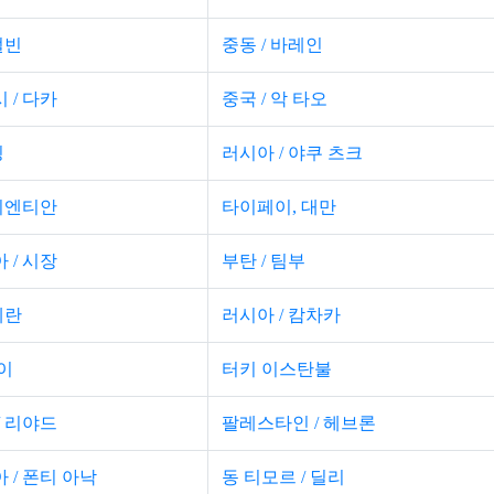
얼빈
중동 / 바레인
 / 다카
중국 / 악 타오
칭
러시아 / 야쿠 츠크
 비엔티안
타이페이, 대만
 / 시장
부탄 / 팀부
헤란
러시아 / 캄차카
이
터키 이스탄불
/ 리야드
팔레스타인 / 헤브론
 / 폰티 아낙
동 티모르 / 딜리