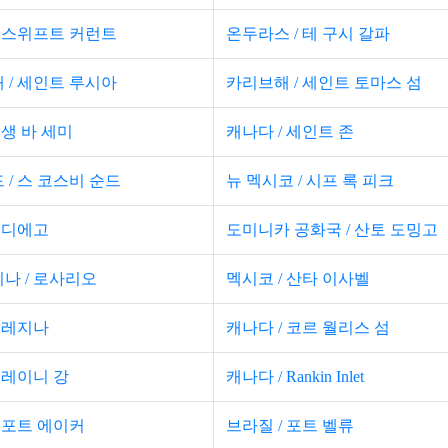
/ 스위프트 커런트
온두라스 / 테 구시 갈파
 / 세인트 루시아
카리브해 / 세인트 토마스 섬
 생 바 세미
캐나다 / 세인트 존
 / 스 코스비 순드
뉴 멕시코 / 시프 록 피크
 샌디에고
도미니카 공화국 / 산토 도밍고
나 / 로사리오
멕시코 / 산타 이사벨
/ 레지나
캐나다 / 코르 월리스 섬
 레이니 강
캐나다 / Rankin Inlet
/ 포트 에이커
브라질 / 포트 벨류