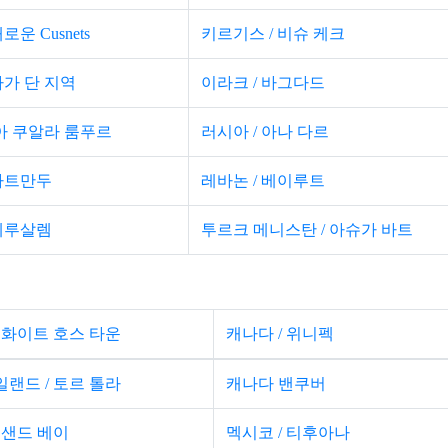
로운 Cusnets
키르기스 / 비슈 케크
마가 단 지역
이라크 / 바그다드
 쿠알라 룸푸르
러시아 / 아나 다르
 카트만두
레바논 / 베이루트
 예루살렘
투르크 메니스탄 / 아슈가 바트
/ 화이트 호스 타운
캐나다 / 위니펙
일랜드 / 토르 톨라
캐나다 밴쿠버
 샌드 베이
멕시코 / 티후아나