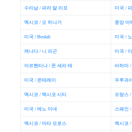
수리남 / 파라 말 리포
미국 / 
멕시코 / 오 히나가
중앙 아
미국 / Beulah
미국 / 
캐나다 / 니 피곤
미국 / 
아르헨티나 / 몬 세라 테
바하마 /
미국 / 몬테레이
우루과이
멕시코 / 멕시코 시티
프랑스 /
미국 / 메노 미네
스페인 
멕시코 / 마타 모로스
멕시코 /